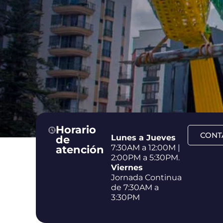
Horario
CONT
Lunes a Jueves
de
7:30AM a 12:00M |
atención
2:00PM a 5:30PM.
MEJOR COMERC
Viernes
Jornada Continua
MEJOR TURISMO
de 7:30AM a
3:30PM
MÁS DESARROL