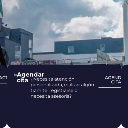
Agendar
ACTO
AGENDAR
¿Necesita atención
cita
CITA
personalizada, realizar algún
tramite, registrarse o
IO,
necesita asesoría?
,
LO