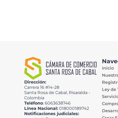
Nave
Inicio
Nuestr
Dirección:
Registr
Carrera 16 #14-28
Ley de
Santa Rosa de Cabal, Risaralda -
Servici
Colombia
Teléfono
: 6063638746
Compra
Línea Nacional:
018000189742
Desarro
Notificaciones judiciales:
Crear 