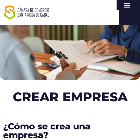
NUESTRA ENTI
LEY DE TR
REGISTROS PÚB
ATENCIÓN Y SERVICIO
CREAR EMPR
CREAR EMPRESA
¿Cómo se crea una
empresa?