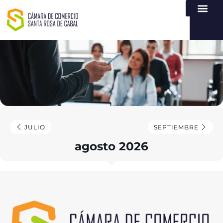
NUESTRA ENTI
LEY DE TR
REGISTROS PÚB
ATENCIÓN Y SERVICIO
CREAR EMPR
JULIO
SEPTIEMBRE
agosto 2026