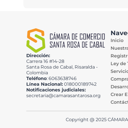
Nave
Inicio
Nuestr
Dirección:
Registr
Carrera 16 #14-28
Ley de
Santa Rosa de Cabal, Risaralda -
Servici
Colombia
Teléfono
: 6063638746
Compra
Línea Nacional:
018000189742
Desarro
Notificaciones judiciales:
Crear 
secretaria@camarasantarosa.org
Contác
Copyright @ 2025 CÁMAR