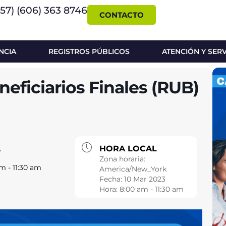
+57) (606) 363 8746
CONTACTO
NCIA
REGISTROS PÚBLICOS
ATENCIÓN Y SER
eficiarios Finales (RUB)
A
HORA LOCAL
Zona horaria:
m - 11:30 am
America/New_York
Fecha:
10 Mar 2023
Hora:
8:00 am - 11:30 am