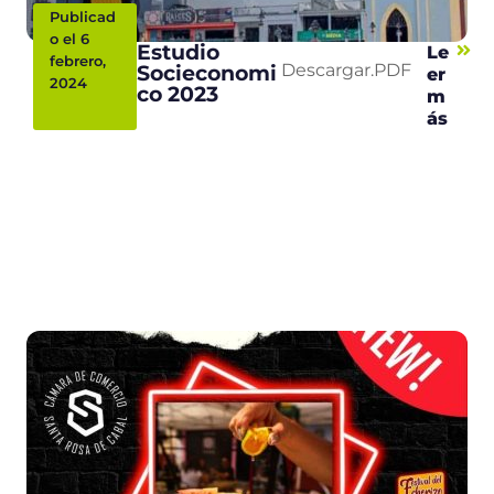
Publicad
o el 6
Estudio
Le
febrero,
Socieconomi
Descargar.PDF
er
2024
co 2023
m
ás