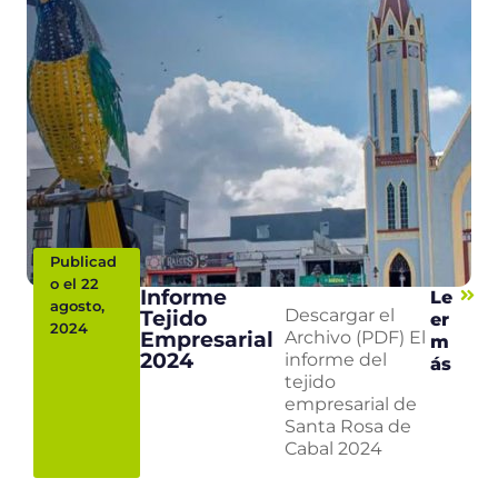
Publicad
o el 22
Informe
Le
agosto,
Tejido
Descargar el
er
2024
Empresarial
Archivo (PDF) El
m
2024
informe del
ás
tejido
empresarial de
Santa Rosa de
Cabal 2024