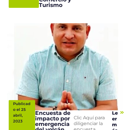
Turismo
Publicad
o el 25
Encuesta de
Le
abril,
impacto por
Clic Aquí para
er
2023
emergencia
diligenciar la
m
del volcán
encuesta