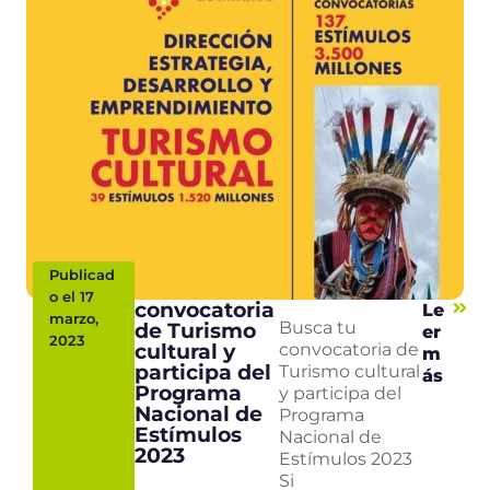
Publicad
o el 17
convocatoria
Le
marzo,
de Turismo
Busca tu
er
2023
cultural y
convocatoria de
m
participa del
Turismo cultural
ás
Programa
y participa del
Nacional de
Programa
Estímulos
Nacional de
2023
Estímulos 2023
Si