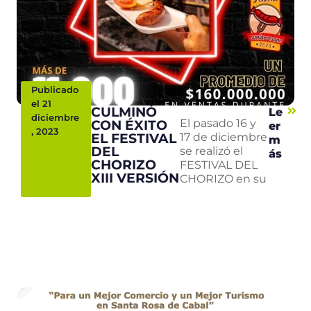
Publicado
el 21
CULMINÓ
Le
diciembre
CON ÉXITO
El pasado 16 y
er
, 2023
EL FESTIVAL
17 de diciembre
m
DEL
se realizó el
ás
CHORIZO
FESTIVAL DEL
XIII VERSIÓN
CHORIZO en su