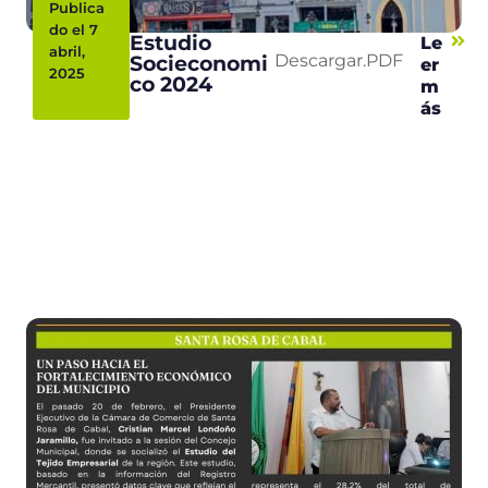
Publica
do el 7
Estudio
Le
abril,
Socieconomi
Descargar.PDF
er
2025
co 2024
m
ás