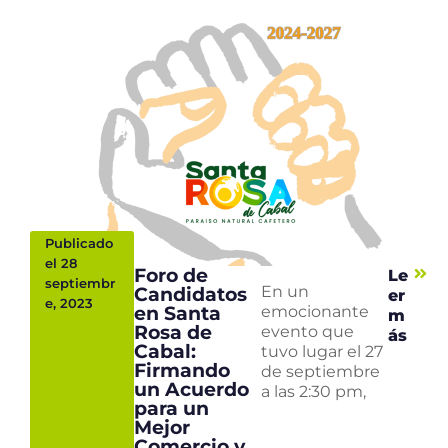
Publicado
el 28
Foro de
Le
septiembr
Candidatos
En un
er
e, 2023
en Santa
emocionante
m
Rosa de
evento que
ás
Cabal:
tuvo lugar el 27
Firmando
de septiembre
un Acuerdo
a las 2:30 pm,
para un
Mejor
Comercio y