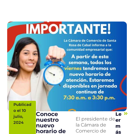
Publicad
o el 10
Conoce
Le
julio,
nuestro
El presidente de
er
2024
nuevo
la Cámara de
m
horario de
Comercio de
ás