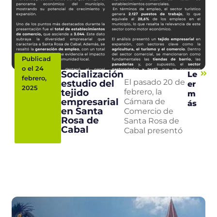
Publicad
o el 24
Socialización
Le
febrero,
estudio del
El pasado 20 de
er
2025
tejido
febrero, la
m
empresarial
Cámara de
ás
en Santa
Comercio de
Rosa de
Santa Rosa de
Cabal
Cabal presentó