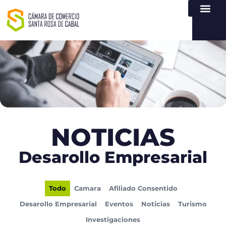
NUESTRA ENTI
LEY DE TR
REGISTROS PÚB
ATENCIÓN Y SERVICIO
CREAR EMPR
NOTICIAS
Desarollo Empresarial
Todo
Camara
Afiliado Consentido
Desarollo Empresarial
Eventos
Noticias
Turismo
Investigaciones