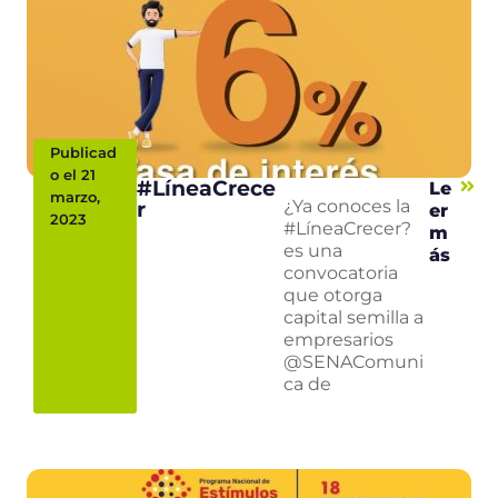
Publicad
o el 21
#LíneaCrece
Le
marzo,
r
¿Ya conoces la
er
2023
#LíneaCrecer?
m
es una
ás
convocatoria
que otorga
capital semilla a
empresarios
@SENAComuni
ca de