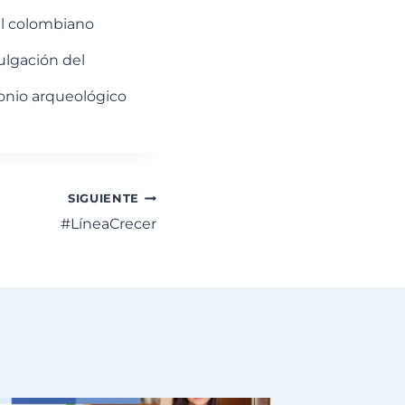
al colombiano
ulgación del
monio arqueológico
SIGUIENTE
#LíneaCrecer