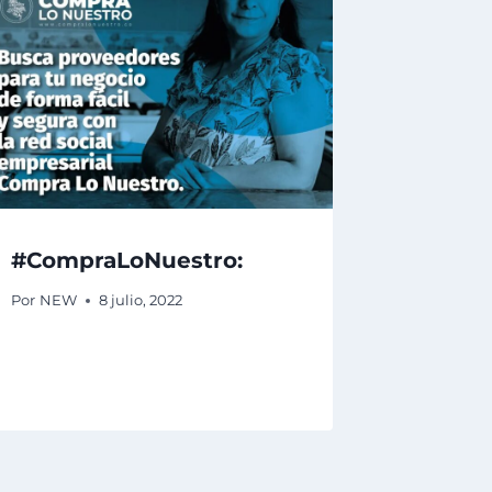
#CompraLoNuestro:
Por
NEW
8 julio, 2022