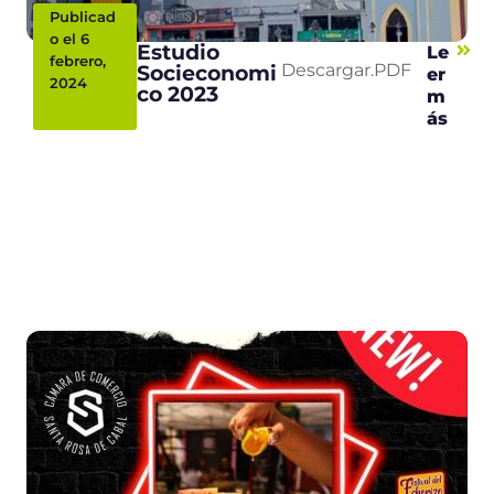
Publicad
o el 6
Estudio
Le
febrero,
Socieconomi
Descargar.PDF
er
2024
co 2023
m
ás