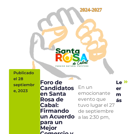
Publicado
el 28
Foro de
Le
septiembr
Candidatos
En un
er
e, 2023
en Santa
emocionante
m
Rosa de
evento que
ás
Cabal:
tuvo lugar el 27
Firmando
de septiembre
un Acuerdo
a las 2:30 pm,
para un
Mejor
Comercio y