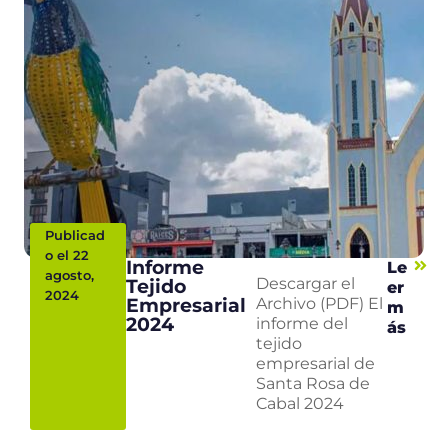
Publicad
o el 22
Informe
Le
agosto,
Tejido
Descargar el
er
2024
Empresarial
Archivo (PDF) El
m
2024
informe del
ás
tejido
empresarial de
Santa Rosa de
Cabal 2024