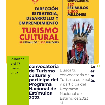
Publicad
o el 17
convocatoria
Le
marzo,
de Turismo
Busca tu
er
2023
cultural y
convocatoria de
m
participa del
Turismo cultural
ás
Programa
y participa del
Nacional de
Programa
Estímulos
Nacional de
2023
Estímulos 2023
Si