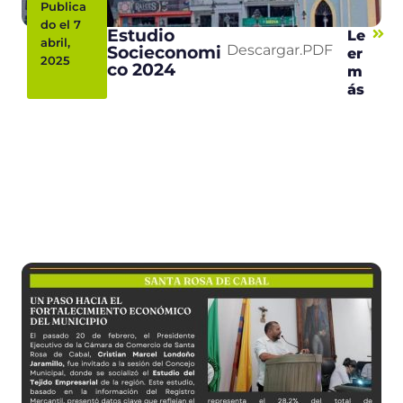
Publica
do el 7
Estudio
Le
abril,
Socieconomi
Descargar.PDF
er
2025
co 2024
m
ás