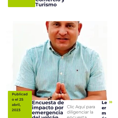
Turismo
Publicad
o el 25
Encuesta de
Le
abril,
impacto por
Clic Aquí para
er
2023
emergencia
diligenciar la
m
del volcán
encuesta