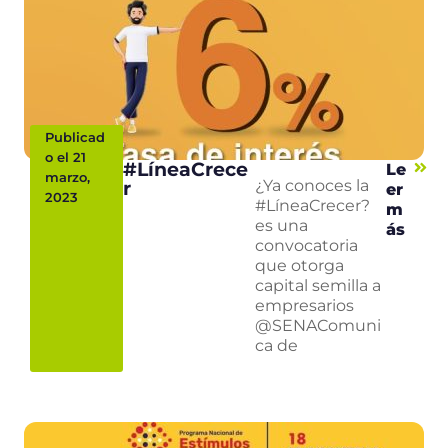
Publicad
o el 21
#LíneaCrece
Le
marzo,
r
¿Ya conoces la
er
2023
#LíneaCrecer?
m
es una
ás
convocatoria
que otorga
capital semilla a
empresarios
@SENAComuni
ca de