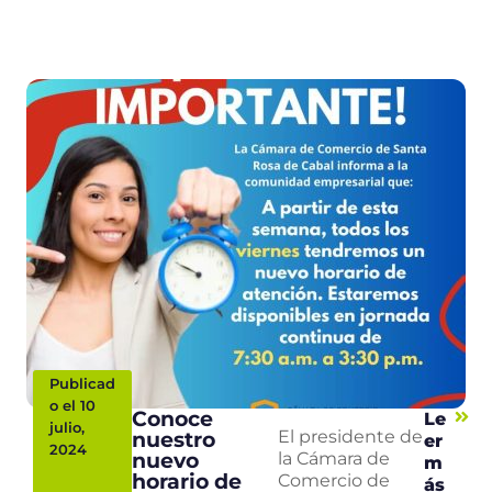
Publicad
o el 10
Conoce
Le
julio,
nuestro
El presidente de
er
2024
nuevo
la Cámara de
m
horario de
Comercio de
ás