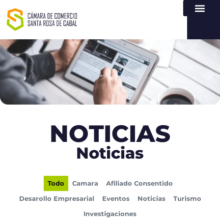
NUESTRA ENTI
LEY DE TR
REGISTROS PÚB
ATENCIÓN Y SERVICIO
CREAR EMPR
NOTICIAS
Noticias
Todo
Camara
Afiliado Consentido
Desarollo Empresarial
Eventos
Noticias
Turismo
Investigaciones