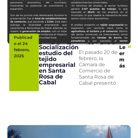
Publicad
o el 24
Socialización
Le
febrero,
estudio del
El pasado 20 de
er
2025
tejido
febrero, la
m
empresarial
Cámara de
ás
en Santa
Comercio de
Rosa de
Santa Rosa de
Cabal
Cabal presentó