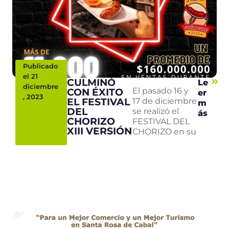
Publicado
el 21
CULMINÓ
Le
diciembre
CON ÉXITO
El pasado 16 y
er
, 2023
EL FESTIVAL
17 de diciembre
m
DEL
se realizó el
ás
CHORIZO
FESTIVAL DEL
XIII VERSIÓN
CHORIZO en su