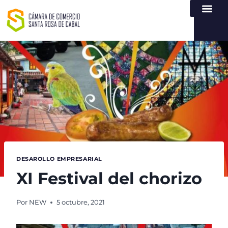
NUESTRA ENTI
LEY DE TR
REGISTROS PÚB
ATENCIÓN Y SERVICIO
CREAR EMPR
DESAROLLO EMPRESARIAL
XI Festival del chorizo
Por
NEW
5 octubre, 2021