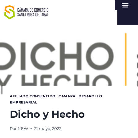
NUESTRA ENTI
LEY DE TR
REGISTROS PÚB
ATENCIÓN Y SERVICIO
CREAR EMPR
AFILIADO CONSENTIDO
|
CAMARA
|
DESAROLLO
EMPRESARIAL
Dicho y Hecho
Por
NEW
21 mayo, 2022