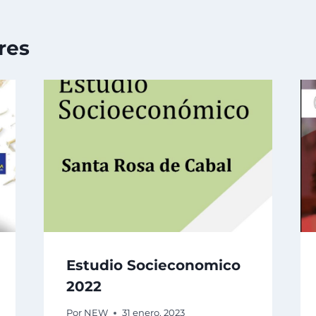
res
Estudio Socieconomico
2022
Por
NEW
31 enero, 2023