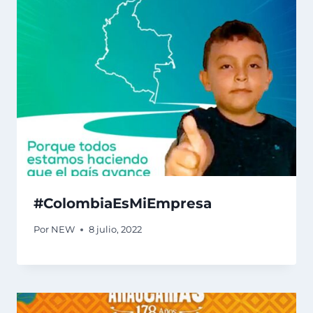
#ColombiaEsMiEmpresa
Por
NEW
8 julio, 2022