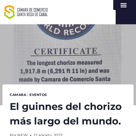
NUESTRA ENTI
LEY DE TR
REGISTROS PÚB
ATENCIÓN Y SERVICIO
CREAR EMPR
CAMARA
|
EVENTOS
El guinnes del chorizo
más largo del mundo.
Por
NEW
12 agosto, 2022