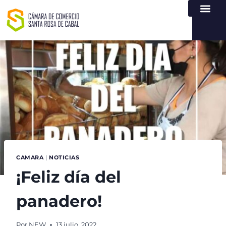
NUESTRA ENTI
LEY DE TR
REGISTROS PÚB
ATENCIÓN Y SERVICIO
CREAR EMPR
CAMARA
|
NOTICIAS
¡Feliz día del
panadero!
Por
NEW
13 julio, 2022