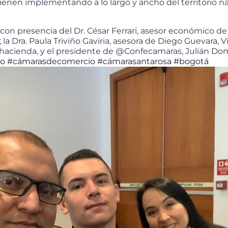
ienen implementando a lo largo y ancho del territorio n
con presencia del Dr. César Ferrari, asesor económico de
la Dra. Paula Triviño Gaviria, asesora de Diego Guevara, 
acienda, y el presidente de @Confecamaras, Julián Do
ro
#cámarasdecomercio
#cámarasantarosa
#bogotá