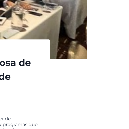
osa de
 de
er de
s y programas que