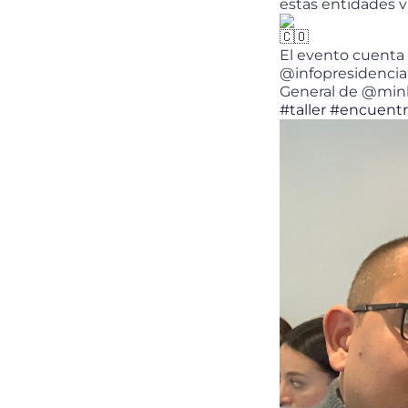
estas entidades v
El evento cuenta 
@infopresidencia; 
General de @minh
#taller
#encuent