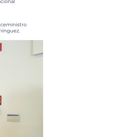
acional
Viceministro
mínguez.