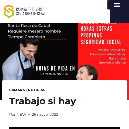
NUESTRA ENTI
LEY DE TR
REGISTROS PÚB
ATENCIÓN Y SERVICIO
CREAR EMPR
CAMARA
|
NOTICIAS
Trabajo si hay
Por
NEW
26 mayo, 2022