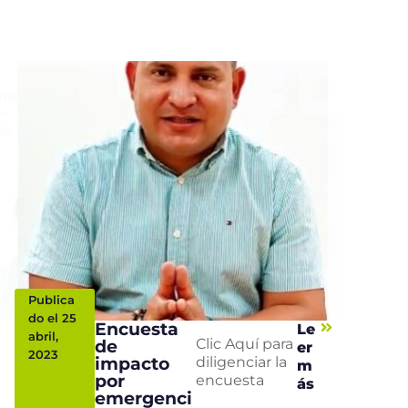
Publica
do el 25
Encuesta
Le
abril,
de
Clic Aquí para
er
2023
impacto
diligenciar la
m
por
encuesta
ás
emergenci