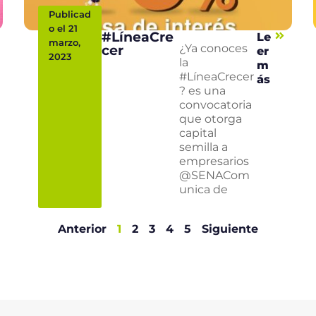
Publicad
o el 21
#LíneaCre
Le
marzo,
cer
¿Ya conoces
er
2023
la
m
#LíneaCrecer
ás
? es una
convocatoria
que otorga
capital
semilla a
empresarios
@SENACom
unica de
Anterior
1
2
3
4
5
Siguiente