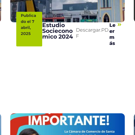
Publica
do el 7
Estudio
Le
abril,
Sociecono
Descargar.PD
er
2025
mico 2024
F
m
ás