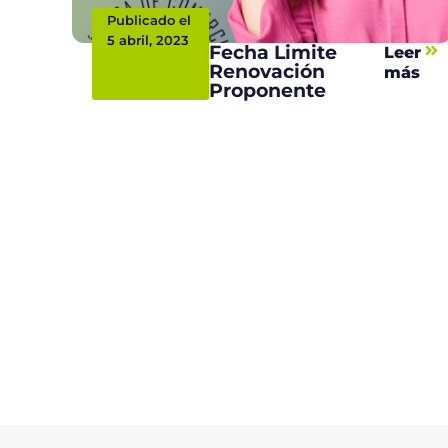
Publicado el
5 abril, 2023
Fecha Limite
Leer
Renovación
más
Proponente