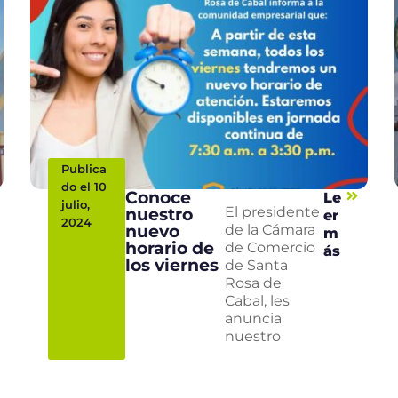
Publica
do el 10
Conoce
Le
julio,
nuestro
El presidente
er
2024
nuevo
de la Cámara
m
horario de
de Comercio
ás
los viernes
de Santa
Rosa de
Cabal, les
anuncia
nuestro