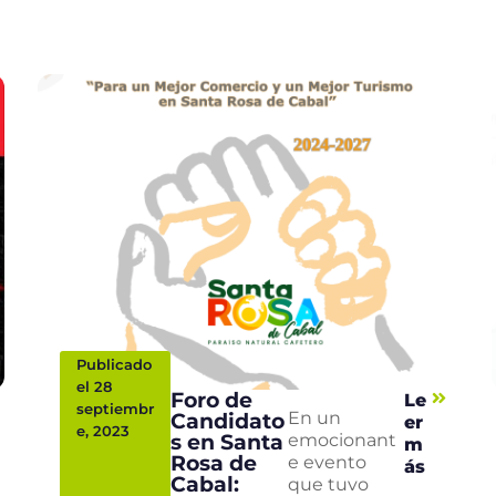
Publicado
el 28
Foro de
Le
septiembr
Candidato
En un
er
e, 2023
s en Santa
emocionant
m
Rosa de
e evento
ás
Cabal:
que tuvo