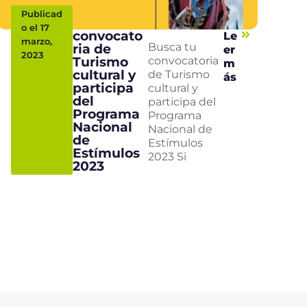
Publicad
o el 17
convocato
Le
marzo,
ria de
Busca tu
er
2023
Turismo
convocatoria
m
cultural y
de Turismo
ás
participa
cultural y
del
participa del
Programa
Programa
Nacional
Nacional de
de
Estímulos
Estímulos
2023 Si
2023