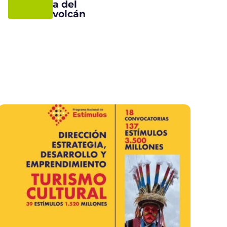
a del
volcán