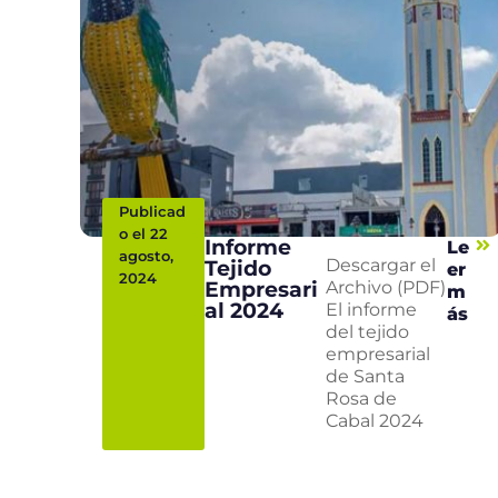
Publicad
o el 22
Informe
Le
agosto,
Tejido
Descargar el
er
2024
Empresari
Archivo (PDF)
m
al 2024
El informe
ás
del tejido
empresarial
de Santa
Rosa de
Cabal 2024