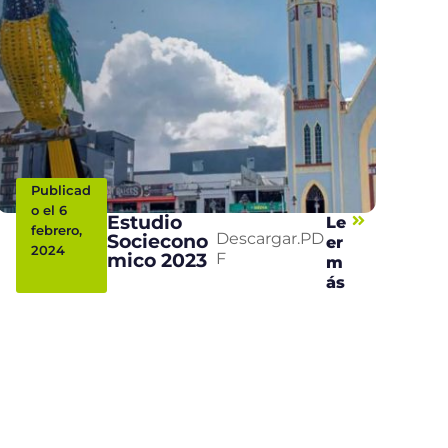
Publicad
o el 6
Estudio
Le
febrero,
Sociecono
Descargar.PD
er
2024
mico 2023
F
m
ás