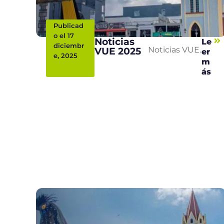
Publicad
o el 17
Noticias
Le
diciembr
VUE 2025
Noticias VUE.
er
e, 2025
m
ás