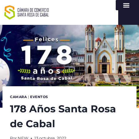
NUESTRA ENTI
LEY DE TR
REGISTROS PÚB
ATENCIÓN Y SERVICIO
CREAR EMPR
CAMARA
|
EVENTOS
178 Años Santa Rosa
de Cabal
Por
NEW
13 octubre, 2022