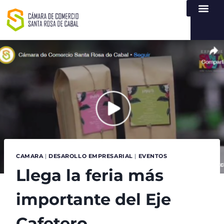
NUESTRA ENTI
LEY DE TR
REGISTROS PÚB
ATENCIÓN Y SERVICIO
CREAR EMPR
CAMARA
|
DESAROLLO EMPRESARIAL
|
EVENTOS
Llega la feria más
importante del Eje
Cafetero