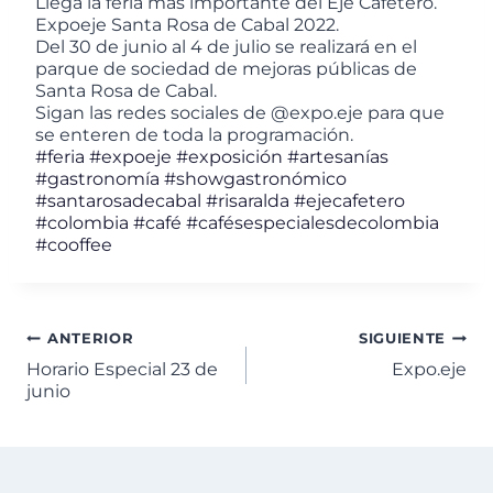
Llega la feria más importante del Eje Cafetero.
Expoeje Santa Rosa de Cabal 2022.
Del 30 de junio al 4 de julio se realizará en el
parque de sociedad de mejoras públicas de
Santa Rosa de Cabal.
Sigan las redes sociales de @expo.eje para que
se enteren de toda la programación.
#feria
#expoeje
#exposición
#artesanías
#gastronomía
#showgastronómico
#santarosadecabal
#risaralda
#ejecafetero
#colombia
#café
#cafésespecialesdecolombia
#cooffee
ANTERIOR
SIGUIENTE
Horario Especial 23 de
Expo.eje
junio