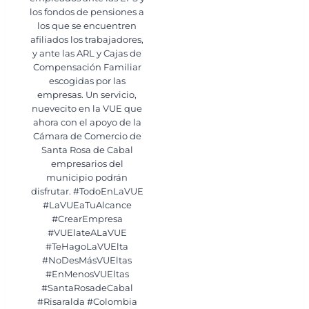
los fondos de pensiones a
los que se encuentren
afiliados los trabajadores,
y ante las ARL y Cajas de
Compensación Familiar
escogidas por las
empresas. Un servicio,
nuevecito en la VUE que
ahora con el apoyo de la
Cámara de Comercio de
Santa Rosa de Cabal
empresarios del
municipio podrán
disfrutar. #TodoEnLaVUE
#LaVUEaTuAlcance
#CrearEmpresa
#VUElateALaVUE
#TeHagoLaVUElta
#NoDesMásVUEltas
#EnMenosVUEltas
#SantaRosadeCabal
#Risaralda #Colombia