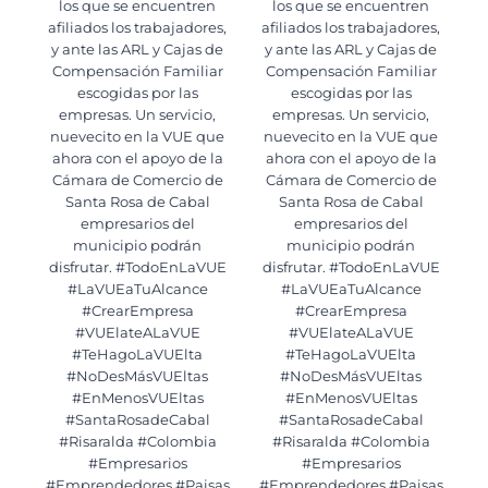
los que se encuentren
los que se encuentren
afiliados los trabajadores,
afiliados los trabajadores,
y ante las ARL y Cajas de
y ante las ARL y Cajas de
Compensación Familiar
Compensación Familiar
escogidas por las
escogidas por las
empresas. Un servicio,
empresas. Un servicio,
nuevecito en la VUE que
nuevecito en la VUE que
ahora con el apoyo de la
ahora con el apoyo de la
Cámara de Comercio de
Cámara de Comercio de
Santa Rosa de Cabal
Santa Rosa de Cabal
empresarios del
empresarios del
municipio podrán
municipio podrán
disfrutar. #TodoEnLaVUE
disfrutar. #TodoEnLaVUE
#LaVUEaTuAlcance
#LaVUEaTuAlcance
#CrearEmpresa
#CrearEmpresa
#VUElateALaVUE
#VUElateALaVUE
#TeHagoLaVUElta
#TeHagoLaVUElta
#NoDesMásVUEltas
#NoDesMásVUEltas
#EnMenosVUEltas
#EnMenosVUEltas
#SantaRosadeCabal
#SantaRosadeCabal
#Risaralda #Colombia
#Risaralda #Colombia
#Empresarios
#Empresarios
#Emprendedores #Paisas
#Emprendedores #Paisas