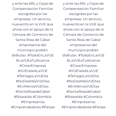
y ante las ARL y Cajas de
y ante las ARL y Cajas de
Compensación Familiar
Compensación Familiar
escogidas por las
escogidas por las
empresas. Un servicio,
empresas. Un servicio,
nuevecito en la VUE que
nuevecito en la VUE que
ahora con el apoyo de la
ahora con el apoyo de la
Cámara de Comercio de
Cámara de Comercio de
Santa Rosa de Cabal
Santa Rosa de Cabal
empresarios del
empresarios del
municipio podrán
municipio podrán
disfrutar. #TodoEnLaVUE
disfrutar. #TodoEnLaVUE
#LaVUEaTuAlcance
#LaVUEaTuAlcance
#CrearEmpresa
#CrearEmpresa
#VUElateALaVUE
#VUElateALaVUE
#TeHagoLaVUElta
#TeHagoLaVUElta
#NoDesMásVUEltas
#NoDesMásVUEltas
#EnMenosVUEltas
#EnMenosVUEltas
#SantaRosadeCabal
#SantaRosadeCabal
#Risaralda #Colombia
#Risaralda #Colombia
#Empresarios
#Empresarios
#Emprendedores #Paisas
#Emprendedores #Paisas