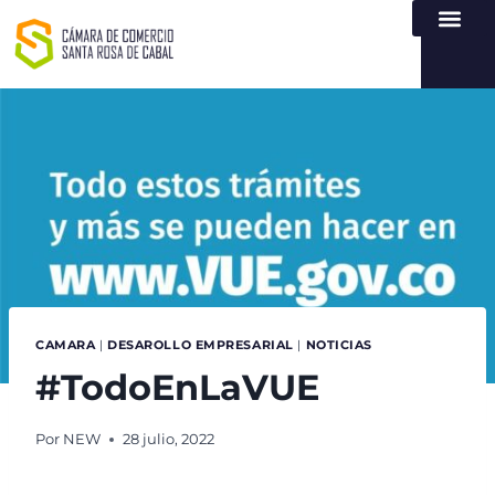
NUESTRA ENTI
LEY DE TR
REGISTROS PÚB
ATENCIÓN Y SERVICIO
CREAR EMPR
CAMARA
|
DESAROLLO EMPRESARIAL
|
NOTICIAS
#TodoEnLaVUE
Por
NEW
28 julio, 2022