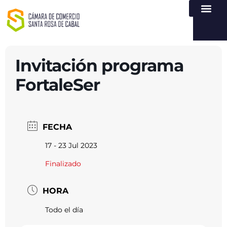
NUESTRA ENTI
LEY DE TR
REGISTROS PÚB
ATENCIÓN Y SERVICIO
CREAR EMPR
Invitación programa
FortaleSer
FECHA
17 - 23 Jul 2023
Finalizado
HORA
Todo el día