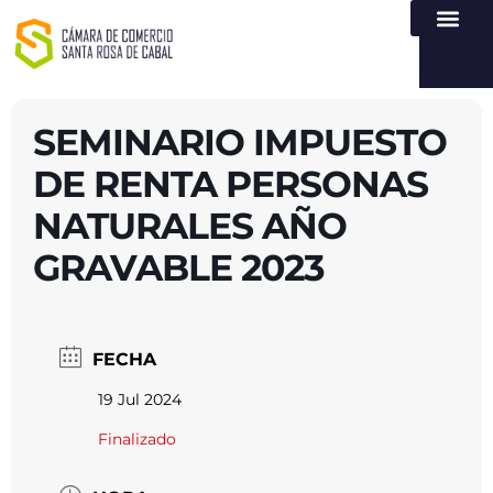
NUESTRA ENTI
LEY DE TR
REGISTROS PÚB
ATENCIÓN Y SERVICIO
CREAR EMPR
SEMINARIO IMPUESTO
DE RENTA PERSONAS
NATURALES AÑO
GRAVABLE 2023
FECHA
19 Jul 2024
Finalizado