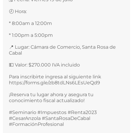
🕗 Hora:
* 8:00am a 12:00m
* 1:00pm a 5:00pm
📍 Lugar: Cámara de Comercio, Santa Rosa de
Cabal
💵 Valor: $270.000 IVA incluido
Para inscribirte ingresa al siguiente link
https://forms.gle/zb8tdLNs6LEsUeQd9
¡Reserva tu lugar ahora y asegura tu
conocimiento fiscal actualizado!
#Seminario #Impuestos #Renta2023
#CesarAnzola #SantaRosaDeCabal
#FormaciónProfesional