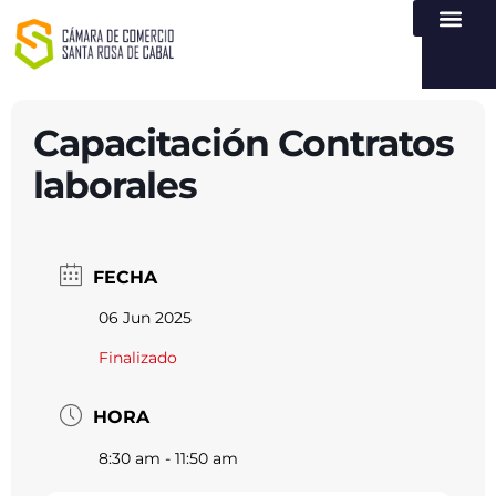
NUESTRA ENTI
LEY DE TR
REGISTROS PÚB
ATENCIÓN Y SERVICIO
CREAR EMPR
Capacitación Contratos
laborales
FECHA
06 Jun 2025
Finalizado
HORA
8:30 am - 11:50 am