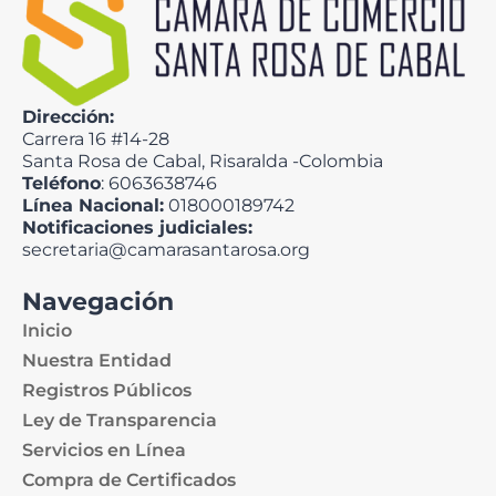
Dirección:
Carrera 16 #14-28
Santa Rosa de Cabal, Risaralda -Colombia
Teléfono
: 6063638746
Línea Nacional:
018000189742
Notificaciones judiciales:
secretaria@camarasantarosa.org
Navegación
Inicio
Nuestra Entidad
Registros Públicos
Ley de Transparencia
Servicios en Línea
Compra de Certificados