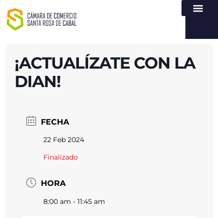
NUESTRA ENTI
LEY DE TR
REGISTROS PÚB
ATENCIÓN Y SERVICIO
CREAR EMPR
¡ACTUALÍZATE CON LA
DIAN!
FECHA
22 Feb 2024
Finalizado
HORA
8:00 am - 11:45 am