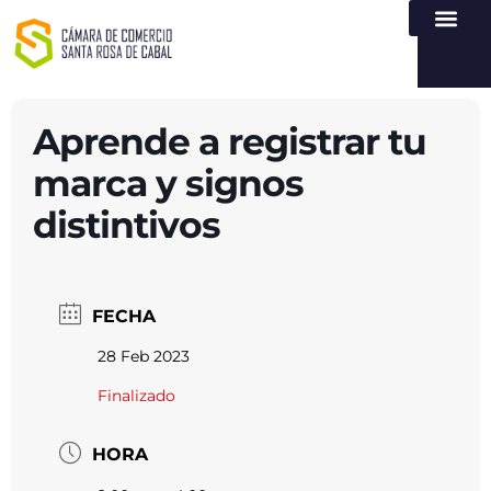
NUESTRA ENTI
LEY DE TR
REGISTROS PÚB
ATENCIÓN Y SERVICIO
CREAR EMPR
Aprende a registrar tu
marca y signos
distintivos
FECHA
28 Feb 2023
Finalizado
HORA