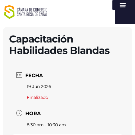
NUESTRA ENTI
LEY DE TR
REGISTROS PÚB
ATENCIÓN Y SERVICIO
CREAR EMPR
Capacitación
Habilidades Blandas
FECHA
19 Jun 2026
Finalizado
HORA
8:30 am - 10:30 am