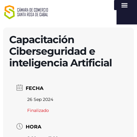
NUESTRA ENTI
LEY DE TR
REGISTROS PÚB
ATENCIÓN Y SERVICIO
CREAR EMPR
Capacitación
Ciberseguridad e
inteligencia Artificial
FECHA
26 Sep 2024
Finalizado
HORA