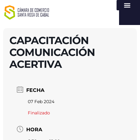
NUESTRA ENTI
LEY DE TR
REGISTROS PÚB
ATENCIÓN Y SERVICIO
CREAR EMPR
CAPACITACIÓN
COMUNICACIÓN
ACERTIVA
FECHA
07 Feb 2024
Finalizado
HORA