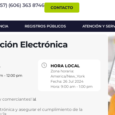
+57) (606) 363 8746
CONTACTO
NCIA
REGISTROS PÚBLICOS
ATENCIÓN Y SER
ción Electrónica
A
HORA LOCAL
Zona horaria:
m - 12:00 pm
America/New_York
Fecha:
26 Jul 2024
Hora:
9:00 am - 1:00 pm
 comerciantes! 📊
ctrónica y asegurar el cumplimiento de la
! 🚀