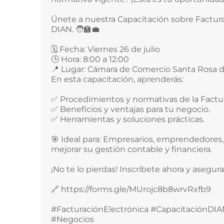
Únete a nuestra Capacitación sobre Factura
DIAN. 🧑‍🏫💼
🗓 Fecha: Viernes 26 de julio
🕒 Hora: 8:00 a 12:00
📍 Lugar: Cámara de Comercio Santa Rosa d
En esta capacitación, aprenderás:
✅ Procedimientos y normativas de la Factur
✅ Beneficios y ventajas para tu negocio.
✅ Herramientas y soluciones prácticas.
🎯 Ideal para: Empresarios, emprendedores,
mejorar su gestión contable y financiera.
¡No te lo pierdas! Inscríbete ahora y asegura 
🔗 https://forms.gle/MUrojc8b8wrvRxfb9
#FacturaciónElectrónica #CapacitaciónD
#Negocios