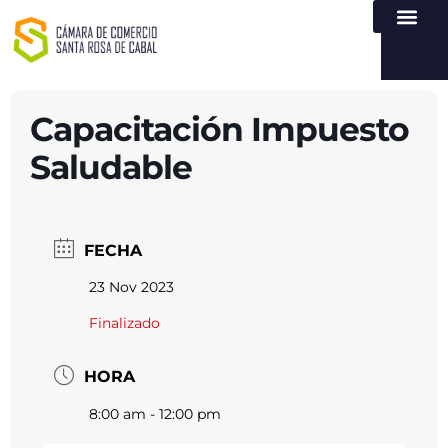
NUESTRA ENTI
LEY DE TR
REGISTROS PÚB
ATENCIÓN Y SERVICIO
CREAR EMPR
Capacitación Impuesto
Saludable
FECHA
23 Nov 2023
Finalizado
HORA
8:00 am - 12:00 pm