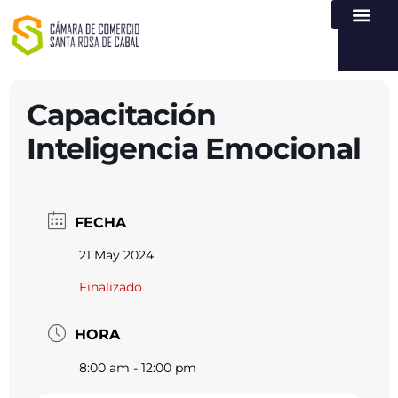
NUESTRA ENTI
LEY DE TR
REGISTROS PÚB
ATENCIÓN Y SERVICIO
CREAR EMPR
Capacitación
Inteligencia Emocional
FECHA
21 May 2024
Finalizado
HORA
8:00 am - 12:00 pm