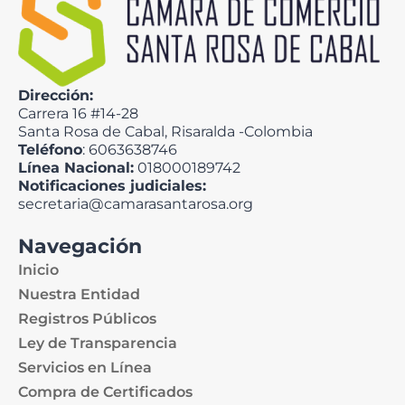
Dirección:
Carrera 16 #14-28
Santa Rosa de Cabal, Risaralda -Colombia
Teléfono
: 6063638746
Línea Nacional:
018000189742
Notificaciones judiciales:
secretaria@camarasantarosa.org
Navegación
Inicio
Nuestra Entidad
Registros Públicos
Ley de Transparencia
Servicios en Línea
Compra de Certificados