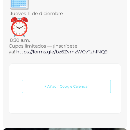
Jueves 11 de diciembre
8:30 a.m.
Cupos limitados — ¡inscríbete
ya!
https://forms.gle/
bz6ZvmzWCvTzhfNQ9
+ Añadir Google Calendar