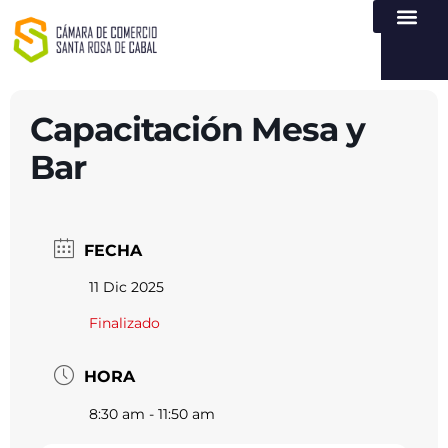
NUESTRA ENTI
LEY DE TR
REGISTROS PÚB
ATENCIÓN Y SERVICIO
CREAR EMPR
Capacitación Mesa y
Bar
FECHA
11 Dic 2025
Finalizado
HORA
8:30 am - 11:50 am