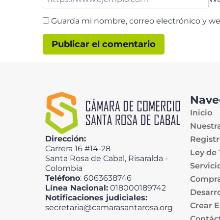
Guarda mi nombre, correo electrónico y w
Nave
Inicio
Nuestr
Dirección:
Registr
Carrera 16 #14-28
Ley de
Santa Rosa de Cabal, Risaralda -
Servici
Colombia
Teléfono
: 6063638746
Compra
Línea Nacional:
018000189742
Desarro
Notificaciones judiciales:
Crear 
secretaria@camarasantarosa.org
Contác