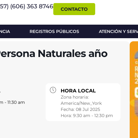
+57) (606) 363 8746
CONTACTO
NCIA
REGISTROS PÚBLICOS
ATENCIÓN Y SER
Persona Naturales año
A
HORA LOCAL
Zona horaria:
m - 11:30 am
America/New_York
Fecha:
08 Jul 2025
Hora:
9:30 am - 12:30 pm