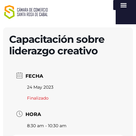
NUESTRA ENTI
LEY DE TR
REGISTROS PÚB
ATENCIÓN Y SERVICIO
CREAR EMPR
Capacitación sobre
liderazgo creativo
FECHA
24 May 2023
Finalizado
HORA
8:30 am - 10:30 am