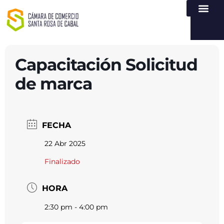
NUESTRA ENTI
LEY DE TR
REGISTROS PÚB
ATENCIÓN Y SERVICIO
CREAR EMPR
Capacitación Solicitud
de marca
FECHA
22 Abr 2025
Finalizado
HORA
2:30 pm - 4:00 pm