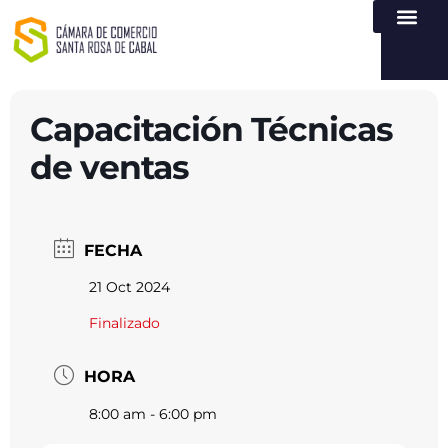
NUESTRA ENTI
LEY DE TR
REGISTROS PÚB
ATENCIÓN Y SERVICIO
CREAR EMPR
Capacitación Técnicas
de ventas
FECHA
21 Oct 2024
Finalizado
HORA
8:00 am - 6:00 pm