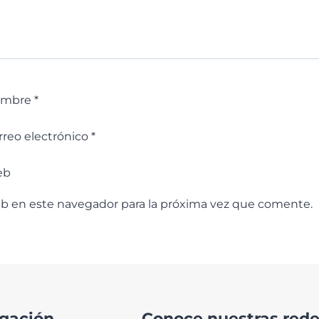
ombre
*
rreo electrónico
*
eb
eb en este navegador para la próxima vez que comente.
gación
Conoce nuestras redes