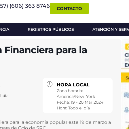
+57) (606) 363 8746
CONTACTO
NCIA
REGISTROS PÚBLICOS
ATENCIÓN Y SER
 Financiera para la
A
HORA LOCAL
Zona horaria:
l día
America/New_York
Fecha:
19 - 20 Mar 2024
Hora:
Todo el día
ciera para la economia popular este 19 de marzo a
amara de Ccio de SRC