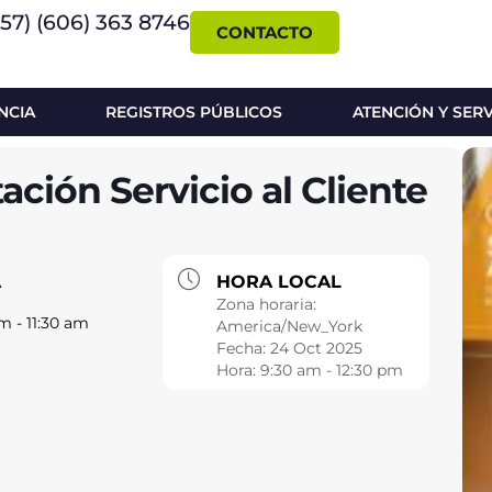
+57) (606) 363 8746
CONTACTO
NCIA
REGISTROS PÚBLICOS
ATENCIÓN Y SER
ción Servicio al Cliente
A
HORA LOCAL
Zona horaria:
m - 11:30 am
America/New_York
Fecha:
24 Oct 2025
Hora:
9:30 am - 12:30 pm