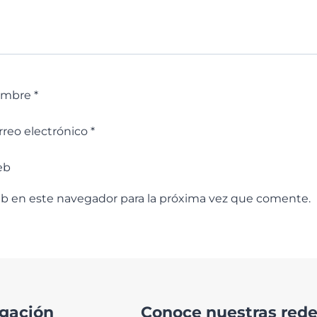
ombre
*
rreo electrónico
*
eb
eb en este navegador para la próxima vez que comente.
gación
Conoce nuestras redes