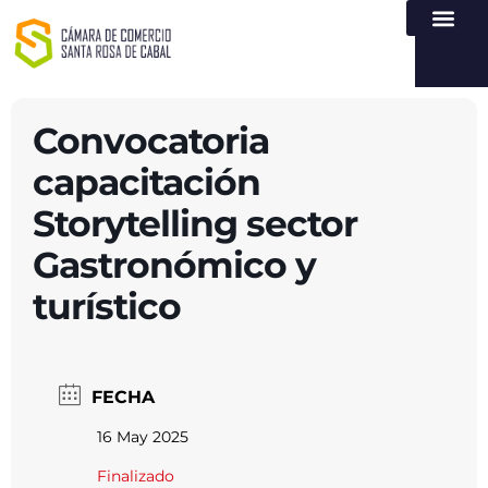
NUESTRA ENTI
LEY DE TR
REGISTROS PÚB
ATENCIÓN Y SERVICIO
CREAR EMPR
Convocatoria
capacitación
Storytelling sector
Gastronómico y
turístico
FECHA
16 May 2025
Finalizado