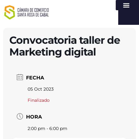
NUESTRA ENTI
LEY DE TR
REGISTROS PÚB
ATENCIÓN Y SERVICIO
CREAR EMPR
Convocatoria taller de
Marketing digital
FECHA
05 Oct 2023
Finalizado
HORA
2:00 pm - 6:00 pm