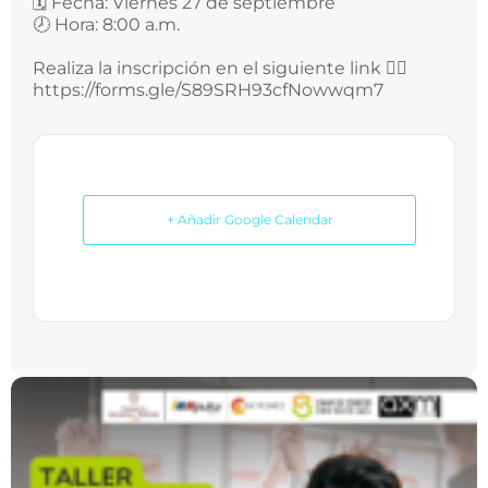
🗓️ Fecha: Viernes 27 de septiembre
🕗 Hora: 8:00 a.m.
Realiza la inscripción en el siguiente link 👉🏻
https://forms.gle/S89SRH93cfNowwqm7
+ Añadir Google Calendar