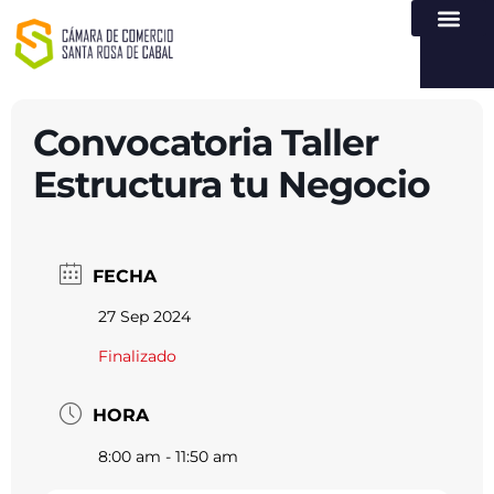
NUESTRA ENTI
LEY DE TR
REGISTROS PÚB
ATENCIÓN Y SERVICIO
CREAR EMPR
Convocatoria Taller
Estructura tu Negocio
FECHA
27 Sep 2024
Finalizado
HORA
8:00 am - 11:50 am