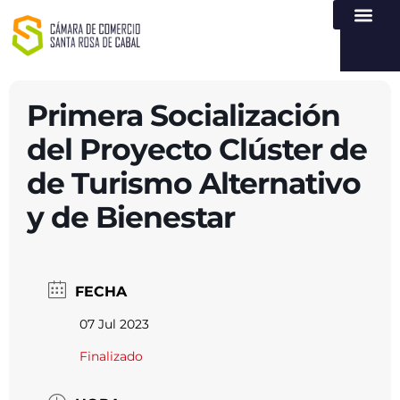
NUESTRA ENTI
LEY DE TR
REGISTROS PÚB
ATENCIÓN Y SERVICIO
CREAR EMPR
Primera Socialización
del Proyecto Clúster de
de Turismo Alternativo
y de Bienestar
FECHA
07 Jul 2023
Finalizado