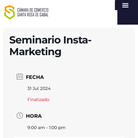
NUESTRA ENTI
LEY DE TR
REGISTROS PÚB
ATENCIÓN Y SERVICIO
CREAR EMPR
Seminario Insta-
Marketing
FECHA
31 Jul 2024
Finalizado
HORA
9:00 am - 1:00 pm