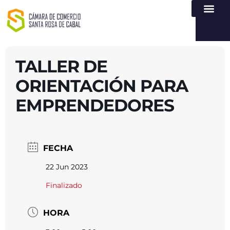
NUESTRA ENTI
LEY DE TR
REGISTROS PÚB
ATENCIÓN Y SERVICIO
CREAR EMPR
TALLER DE
ORIENTACIÓN PARA
EMPRENDEDORES
FECHA
22 Jun 2023
Finalizado
HORA