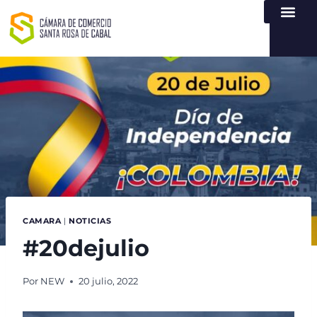
NUESTRA ENTI
LEY DE TR
REGISTROS PÚB
ATENCIÓN Y SERVICIO
CREAR EMPR
CAMARA
|
NOTICIAS
#20dejulio
Por
NEW
20 julio, 2022