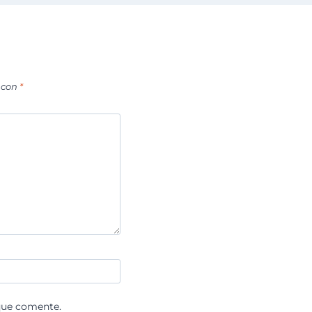
 con
*
que comente.