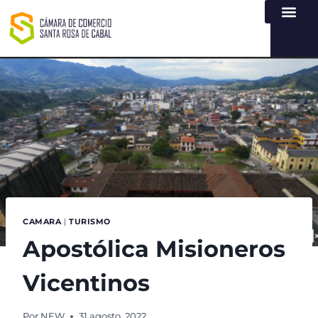
NUESTRA ENTI
LEY DE TR
REGISTROS PÚB
ATENCIÓN Y SERVICIO
CREAR EMPR
CAMARA
|
TURISMO
Apostólica Misioneros
Vicentinos
Por
NEW
31 agosto, 2022