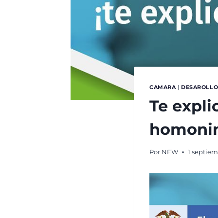
CAMARA
|
DESAROLLO
Te expli
homoni
Por
NEW
1 septiem