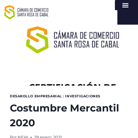
NUESTRA ENTI
LEY DE TR
REGISTROS PÚB
ATENCIÓN Y SERVICIO
CREAR EMPR
DESAROLLO EMPRESARIAL
|
INVESTIGACIONES
Costumbre Mercantil
2020
Por
NEW
29 enero, 2021