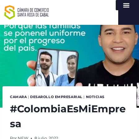
NUESTRA ENTI
LEY DE TR
REGISTROS PÚB
ATENCIÓN Y SERVICIO
CREAR EMPR
CAMARA
|
DESAROLLO EMPRESARIAL
|
NOTICIAS
#ColombiaEsMiEmpre
sa
Por
NEW
8 julio, 2022